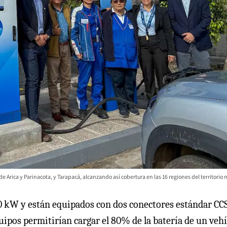
e Arica y Parinacota, y Tarapacá, alcanzando así cobertura en las 16 regiones del territorio 
20 kW y están equipados con dos conectores estándar CC
quipos permitirían cargar el 80% de la batería de un veh