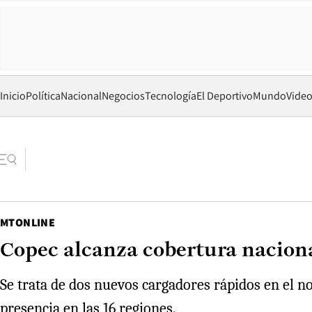
Inicio
Política
Nacional
Negocios
Tecnología
El Deportivo
Mundo
Vide
MTONLINE
Copec alcanza cobertura naciona
Se trata de dos nuevos cargadores rápidos en el no
presencia en las 16 regiones.