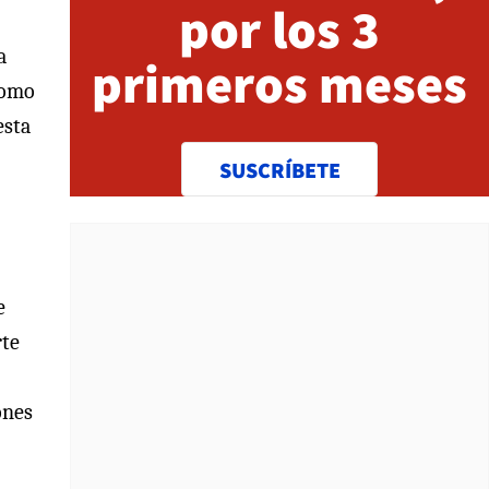
por los 3
a
primeros meses
como
esta
SUSCRÍBETE
e
rte
ones