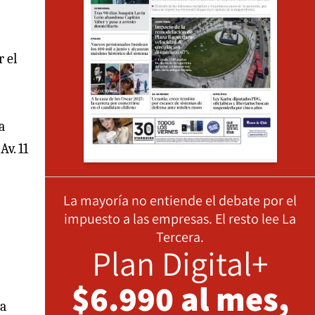
 el
a
Av. 11
La mayoría no entiende el debate por el
impuesto a las empresas. El resto lee La
Tercera.
Plan Digital+
$6.990 al mes,
da