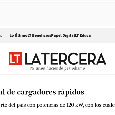
Opens in new window
os
Lo Último
LT Beneficios
Papel Digital
LT Educa
75 años
haciendo periodismo
l de cargadores rápidos
rte del país con potencias de 120 kW, con los cuale