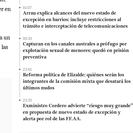
01:07
er en
Arrau explica alcances del nuevo estado de
excepción en barrios: incluye restricciones al
tránsito e interceptación de telecomunicaciones
ía un
00:35
Capturan en los canales australes a prófugo por
 las
explotación sexual de menores: quedó en prisión
preventiva
23:41
Reforma política de Elizalde: quiénes serán los
integrantes de la comisión mixta que desatará los
últimos nudos
23:35
Exministro Cordero advierte “riesgo muy grande”
en propuesta de nuevo estado de excepción y
alerta por rol de las FF.AA.