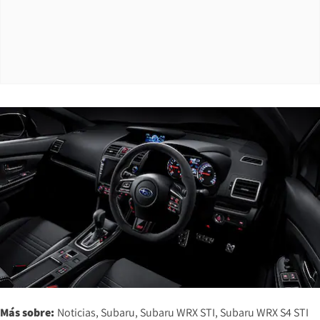
Más sobre:
Noticias
Subaru
Subaru WRX STI
Subaru WRX S4 STI