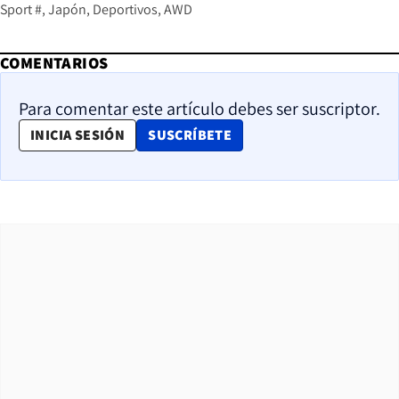
Sport #
Japón
Deportivos
AWD
COMENTARIOS
Para comentar este artículo debes ser suscriptor.
OPENS IN NEW WINDOW
INICIA SESIÓN
SUSCRÍBETE