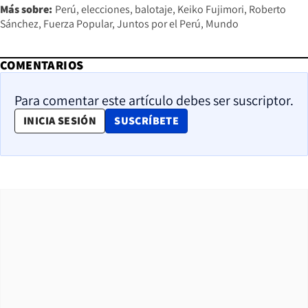
Más sobre:
Perú
elecciones
balotaje
Keiko Fujimori
Roberto
Sánchez
Fuerza Popular
Juntos por el Perú
Mundo
COMENTARIOS
Para comentar este artículo debes ser suscriptor.
OPENS IN NEW WINDOW
INICIA SESIÓN
SUSCRÍBETE