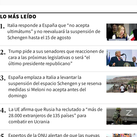
LO MÁS LEÍDO
Italia responde a España que “no acepta
1
.
ultimátums” y no reevaluará la suspensión de
Schengen hasta el 15 de agosto
Trump pide a sus senadores que reaccionen de
2
.
cara a las próximas legislativas o será “el
último presidente republicano”
España emplaza a Italia a levantar la
3
.
suspensión del espacio Schengen y se reserva
medidas si Meloni no acepta antes del
domingo
La UE afirma que Rusia ha reclutado a “más de
4
.
28.000 extranjeros de 135 países” para
combatir en Ucrania
Expertos de la ONU alertan de que las nuevas
5
.