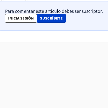
Para comentar este artículo debes ser suscriptor.
OPENS IN NEW WINDOW
INICIA SESIÓN
SUSCRÍBETE