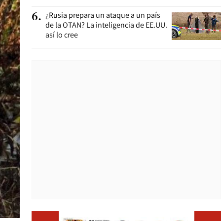
¿Rusia prepara un ataque a un país
6
.
de la OTAN? La inteligencia de EE.UU.
así lo cree
Opens i