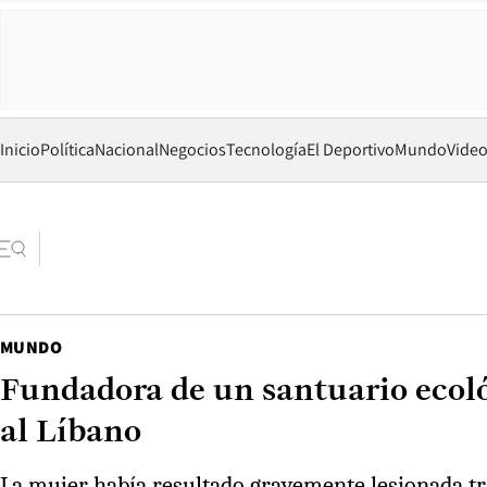
Inicio
Política
Nacional
Negocios
Tecnología
El Deportivo
Mundo
Vide
MUNDO
Fundadora de un santuario ecológ
al Líbano
La mujer había resultado gravemente lesionada tr