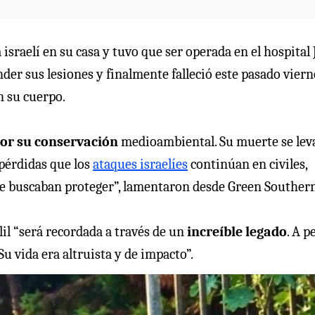
sraelí en su casa y tuvo que ser operada en el hospital 
der sus lesiones y finalmente falleció este pasado viern
n su cuerpo.
por su conservación
medioambiental. Su muerte se lev
pérdidas que los
ataques israelíes
continúan en civiles,
ue buscaban proteger”, lamentaron desde Green Southern
il “será recordada a través de un
increíble legado
. A p
u vida era altruista y de impacto”.