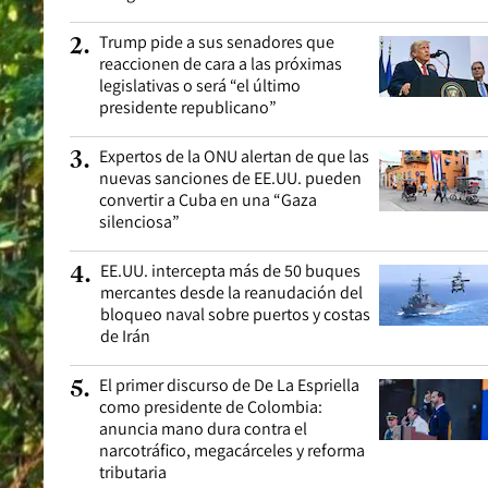
Trump pide a sus senadores que
2
.
reaccionen de cara a las próximas
legislativas o será “el último
presidente republicano”
Expertos de la ONU alertan de que las
3
.
nuevas sanciones de EE.UU. pueden
convertir a Cuba en una “Gaza
silenciosa”
EE.UU. intercepta más de 50 buques
4
.
mercantes desde la reanudación del
bloqueo naval sobre puertos y costas
de Irán
El primer discurso de De La Espriella
5
.
como presidente de Colombia:
anuncia mano dura contra el
narcotráfico, megacárceles y reforma
tributaria