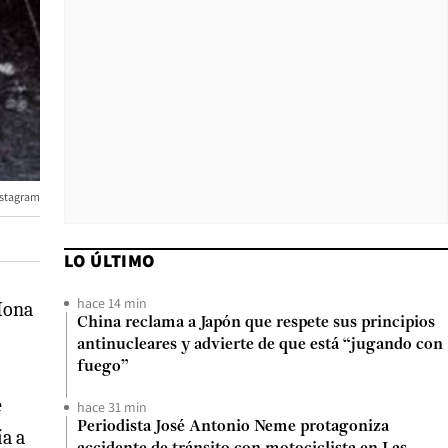
nstagram
LO ÚLTIMO
hace 14 min
 Mona
China reclama a Japón que respete sus principios
antinucleares y advierte de que está “jugando con
fuego”
e
hace 31 min
Periodista José Antonio Neme protagoniza
ía a