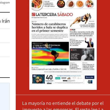
nstagram
 Irán
La mayoría no entiende el debate por el
impuesto a las empresas. El resto lee La