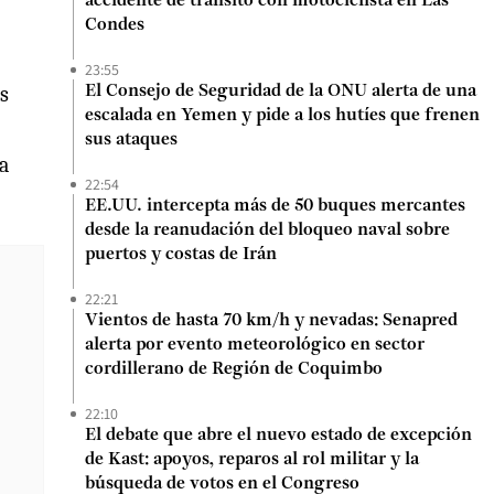
accidente de tránsito con motociclista en Las
Condes
23:55
s
El Consejo de Seguridad de la ONU alerta de una
escalada en Yemen y pide a los hutíes que frenen
sus ataques
a
22:54
EE.UU. intercepta más de 50 buques mercantes
desde la reanudación del bloqueo naval sobre
puertos y costas de Irán
22:21
Vientos de hasta 70 km/h y nevadas: Senapred
alerta por evento meteorológico en sector
cordillerano de Región de Coquimbo
22:10
El debate que abre el nuevo estado de excepción
de Kast: apoyos, reparos al rol militar y la
búsqueda de votos en el Congreso