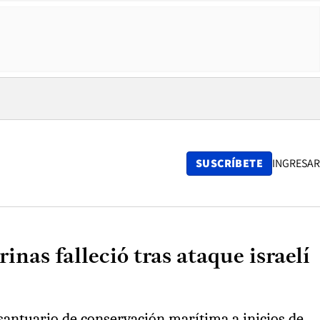
SUSCRÍBETE
INGRESAR
nas falleció tras ataque israelí
santuario de conservación marítima a inicios de