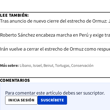
LEE TAMBIÉN:
Tras anuncio de nuevo cierre del estrecho de Ormuz: J
Roberto Sánchez encabeza marcha en Perú y exige tran
Irán vuelve a cerrar el estrecho de Ormuz como respue
Más sobre:
Líbano
Israel
Beirut
Tortugas
Conservación
COMENTARIOS
Para comentar este artículo debes ser suscriptor.
OPENS IN NEW WINDOW
INICIA SESIÓN
SUSCRÍBETE