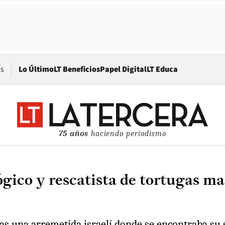
Opens in new window
os
Lo Último
LT Beneficios
Papel Digital
LT Educa
75 años
haciendo periodismo
ico y rescatista de tortugas mari
as una arremetida israelí donde se encontraba su 