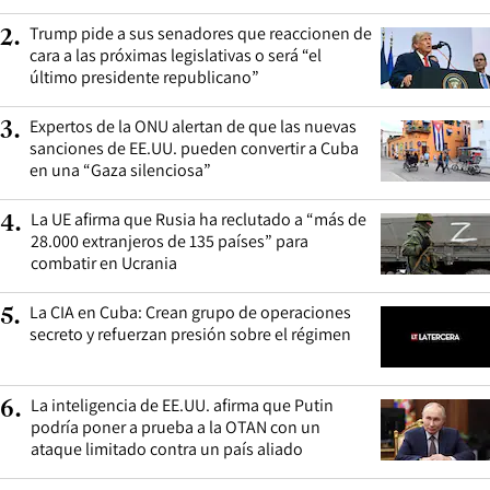
Trump pide a sus senadores que reaccionen de
2
.
cara a las próximas legislativas o será “el
último presidente republicano”
Expertos de la ONU alertan de que las nuevas
3
.
sanciones de EE.UU. pueden convertir a Cuba
en una “Gaza silenciosa”
La UE afirma que Rusia ha reclutado a “más de
4
.
28.000 extranjeros de 135 países” para
combatir en Ucrania
La CIA en Cuba: Crean grupo de operaciones
5
.
secreto y refuerzan presión sobre el régimen
La inteligencia de EE.UU. afirma que Putin
6
.
podría poner a prueba a la OTAN con un
ataque limitado contra un país aliado