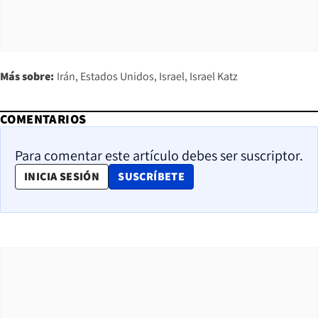
Más sobre:
Irán
Estados Unidos
Israel
Israel Katz
COMENTARIOS
Para comentar este artículo debes ser suscriptor.
OPENS IN NEW WINDOW
INICIA SESIÓN
SUSCRÍBETE