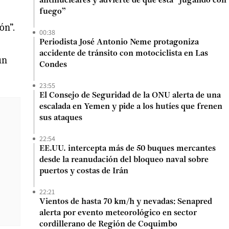
antinucleares y advierte de que está “jugando con
fuego”
ón”.
00:38
Periodista José Antonio Neme protagoniza
accidente de tránsito con motociclista en Las
un
Condes
23:55
El Consejo de Seguridad de la ONU alerta de una
escalada en Yemen y pide a los hutíes que frenen
sus ataques
22:54
EE.UU. intercepta más de 50 buques mercantes
desde la reanudación del bloqueo naval sobre
puertos y costas de Irán
22:21
Vientos de hasta 70 km/h y nevadas: Senapred
alerta por evento meteorológico en sector
cordillerano de Región de Coquimbo