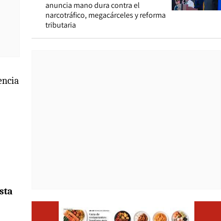
anuncia mano dura contra el
narcotráfico, megacárceles y reforma
tributaria
encia
sta
Opens i