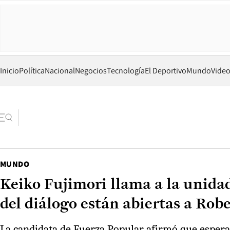
Inicio
Política
Nacional
Negocios
Tecnología
El Deportivo
Mundo
Vide
MUNDO
Keiko Fujimori llama a la unidad
del diálogo están abiertas a Rob
La candidata de Fuerza Popular afirmó que esperar