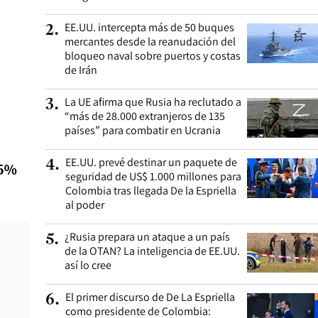
EE.UU. intercepta más de 50 buques
2
.
mercantes desde la reanudación del
bloqueo naval sobre puertos y costas
de Irán
La UE afirma que Rusia ha reclutado a
3
.
“más de 28.000 extranjeros de 135
países” para combatir en Ucrania
EE.UU. prevé destinar un paquete de
4
.
35%
seguridad de US$ 1.000 millones para
Colombia tras llegada De la Espriella
al poder
¿Rusia prepara un ataque a un país
5
.
de la OTAN? La inteligencia de EE.UU.
así lo cree
El primer discurso de De La Espriella
6
.
como presidente de Colombia: