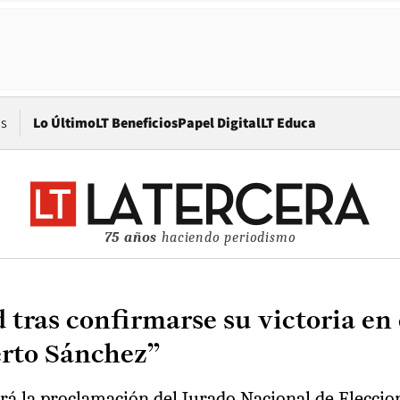
Opens in new window
os
Lo Último
LT Beneficios
Papel Digital
LT Educa
75 años
haciendo periodismo
 tras confirmarse su victoria en 
erto Sánchez”
á la proclamación del Jurado Nacional de Eleccione