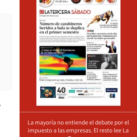
o
La mayoría no entiende el debate por el
impuesto a las empresas. El resto lee La