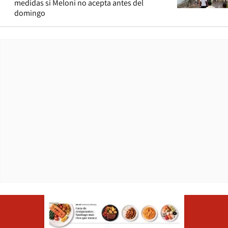
medidas si Meloni no acepta antes del
domingo
Opens in ne