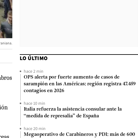
craniana.
LO ÚLTIMO
hace 2 min
mbros
OPS alerta por fuerte aumento de casos de
sarampión en las Américas: región registra 47.459
contagios en 2026
hace 10 min
ción
Italia refuerza la asistencia consular ante la
“medida de represalia” de España
hace 20 min
Megaoperativo de Carabineros y PDI: más de 600
reas