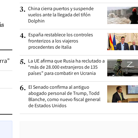
China cierra puertos y suspende
3
.
vuelos ante la llegada del tifón
Dolphin
ás
España restablece los controles
4
.
fronterizos a los viajeros
procedentes de Italia
rra”
La UE afirma que Rusia ha reclutado a
5
.
“más de 28.000 extranjeros de 135
países” para combatir en Ucrania
El Senado confirma al antiguo
6
.
abogado personal de Trump, Todd
Blanche, como nuevo fiscal general
de Estados Unidos