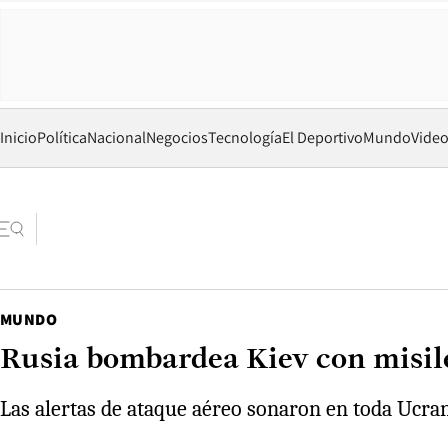
Inicio
Política
Nacional
Negocios
Tecnología
El Deportivo
Mundo
Vide
MUNDO
Rusia bombardea Kiev con misile
Las alertas de ataque aéreo sonaron en toda Ucran