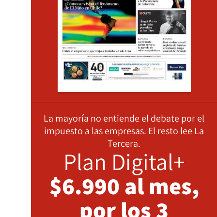
La mayoría no entiende el debate por el
impuesto a las empresas. El resto lee La
Tercera.
Plan Digital+
$6.990 al mes,
por los 3