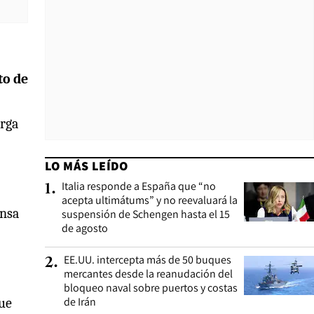
to de
erga
LO MÁS LEÍDO
Italia responde a España que “no
1
.
acepta ultimátums” y no reevaluará la
ensa
suspensión de Schengen hasta el 15
de agosto
EE.UU. intercepta más de 50 buques
2
.
mercantes desde la reanudación del
bloqueo naval sobre puertos y costas
de Irán
que