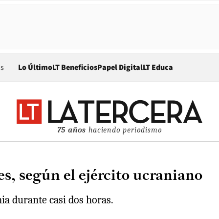
Opens in new window
os
Lo Último
LT Beneficios
Papel Digital
LT Educa
75 años
haciendo periodismo
s, según el ejército ucraniano
ia durante casi dos horas.