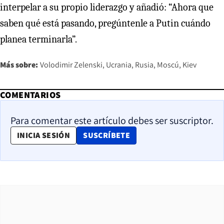
interpelar a su propio liderazgo y añadió: “Ahora que
saben qué está pasando, pregúntenle a Putin cuándo
planea terminarla”.
Más sobre:
Volodimir Zelenski
Ucrania
Rusia
Moscú
Kiev
COMENTARIOS
Para comentar este artículo debes ser suscriptor.
OPENS IN NEW WINDOW
INICIA SESIÓN
SUSCRÍBETE