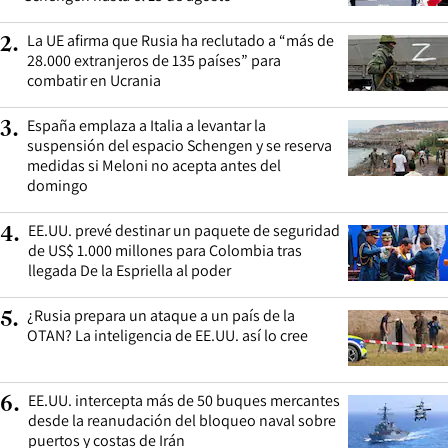
La UE afirma que Rusia ha reclutado a “más de
2
.
28.000 extranjeros de 135 países” para
combatir en Ucrania
España emplaza a Italia a levantar la
3
.
suspensión del espacio Schengen y se reserva
medidas si Meloni no acepta antes del
domingo
EE.UU. prevé destinar un paquete de seguridad
4
.
de US$ 1.000 millones para Colombia tras
llegada De la Espriella al poder
¿Rusia prepara un ataque a un país de la
5
.
OTAN? La inteligencia de EE.UU. así lo cree
EE.UU. intercepta más de 50 buques mercantes
6
.
desde la reanudación del bloqueo naval sobre
puertos y costas de Irán