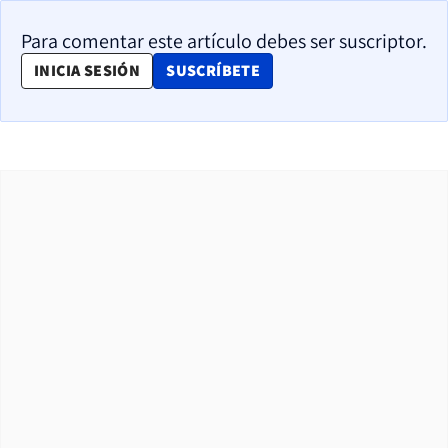
Para comentar este artículo debes ser suscriptor.
OPENS IN NEW WINDOW
INICIA SESIÓN
SUSCRÍBETE