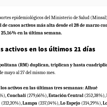
eportes epidemiológicos del Ministerio de Salud (Minsal
l de casos activos más alta desde el 28 de marzo co
un 25,16% en la última semana.
s activos en los últimos 21 días
politana (RM)
duplican, triplican y hasta cuadripli
6 de mayo al 27 del mismo mes.
los activos en las últimas tres semanas:
Alhué
1%),
Conchalí
(279,66%),
Estación Central
(252,38%),
a
(212,20%),
Lampa
(237,04%),
Lo Espejo
(214,29%),
L