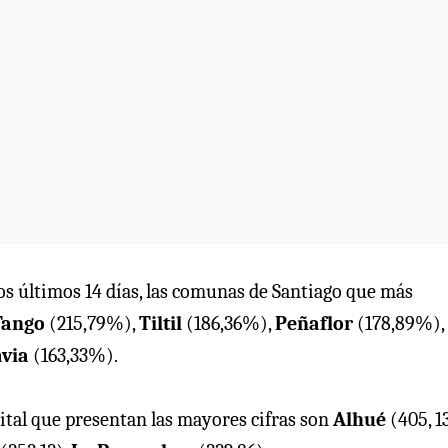
los últimos 14 días, las comunas de Santiago que más
 Tango
(215,79%),
Tiltil
(186,36%),
Peñaflor
(178,89%),
avia
(163,33%).
pital que presentan las mayores cifras son
Alhué
(405, 13