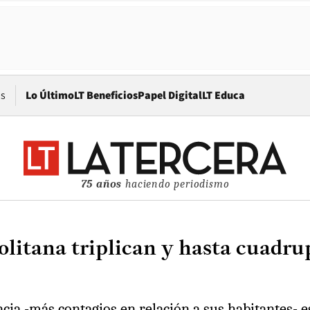
Opens in new window
os
Lo Último
LT Beneficios
Papel Digital
LT Educa
75 años
haciendo periodismo
itana triplican y hasta cuadrupl
ncia -más contagios en relación a sus habitantes- e