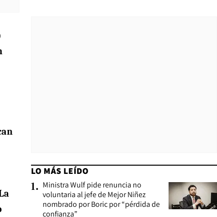
)
n
can
LO MÁS LEÍDO
Ministra Wulf pide renuncia no
1
.
La
voluntaria al jefe de Mejor Niñez
nombrado por Boric por “pérdida de
o
confianza”