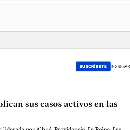
SUSCRÍBETE
INGRESAR
ican sus casos activos en las
s liderada por Alhué, Providencia, La Reina, Las