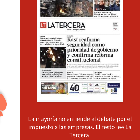
La mayoría no entiende el debate por el
impuesto a las empresas. El resto lee La
Tercera.