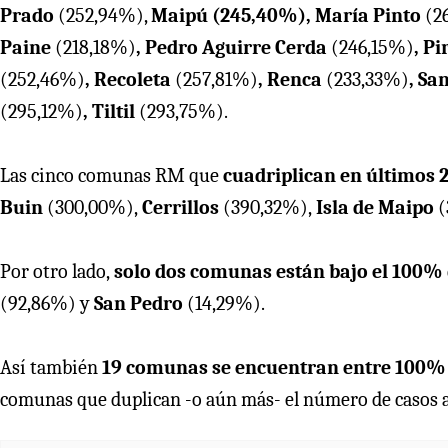
Prado
(252,94%),
Maipú (245,40%), María Pinto
(2
Paine
(218,18%)
, Pedro Aguirre Cerda
(246,15%)
, P
(252,46%)
, Recoleta
(257,81%)
, Renca
(233,33%)
, S
(295,12%)
, Tiltil
(293,75%).
Las cinco comunas RM que
cuadriplican en últimos 2
Buin
(300,00%),
Cerrillos
(390,32%),
Isla de Maipo
(
Por otro lado,
solo dos comunas están bajo el 100%
(92,86%) y
San Pedro
(14,29%).
Así también
19 comunas se encuentran entre 100%
comunas que duplican -o aún más- el número de casos ac