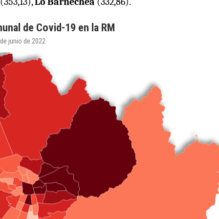
(353,13),
Lo Barnechea
(332,86).