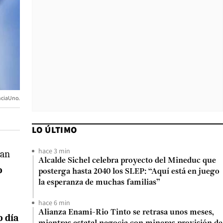
nciaUno.
LO ÚLTIMO
hace 3 min
ran
Alcalde Sichel celebra proyecto del Mineduc que
o
posterga hasta 2040 los SLEP: “Aquí está en juego
la esperanza de muchas familias”
hace 6 min
Alianza Enami-Rio Tinto se retrasa unos meses,
o día