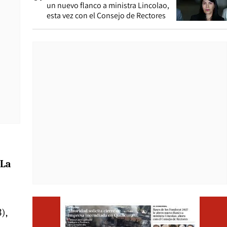
un nuevo flanco a ministra Lincolao,
esta vez con el Consejo de Rectores
La
Opens i
),