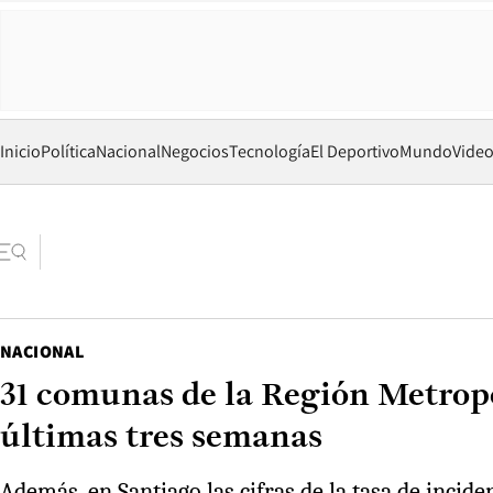
Inicio
Política
Nacional
Negocios
Tecnología
El Deportivo
Mundo
Vide
NACIONAL
31 comunas de la Región Metropol
últimas tres semanas
Además, en Santiago las cifras de la tasa de incide