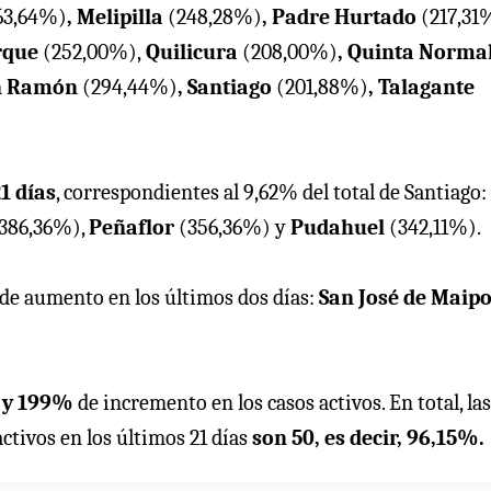
63,64%)
, Melipilla
(248,28%)
, Padre Hurtado
(217,31
irque
(252,00%),
Quilicura
(208,00%)
, Quinta Norma
an Ramón
(294,44%)
, Santiago
(201,88%)
, Talagante
1 días
, correspondientes al 9,62% del total de Santiago:
386,36%),
Peñaflor
(356,36%) y
Pudahuel
(342,11%).
de aumento en los últimos dos días:
San José de Maip
 y 199%
de incremento en los casos activos. En total, las
tivos en los últimos 21 días
son 50, es decir, 96,15%.