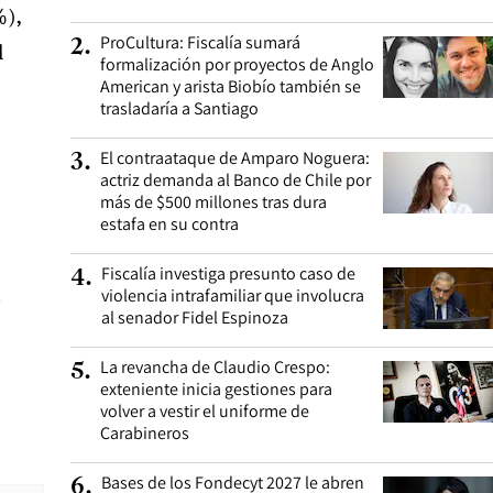
%)
,
ProCultura: Fiscalía sumará
2
.
l
formalización por proyectos de Anglo
American y arista Biobío también se
trasladaría a Santiago
El contraataque de Amparo Noguera:
3
.
actriz demanda al Banco de Chile por
más de $500 millones tras dura
estafa en su contra
Fiscalía investiga presunto caso de
4
.
violencia intrafamiliar que involucra
o
al senador Fidel Espinoza
La revancha de Claudio Crespo:
5
.
exteniente inicia gestiones para
volver a vestir el uniforme de
Carabineros
Bases de los Fondecyt 2027 le abren
6
.