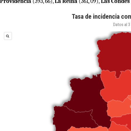
Providencia
(393, 66),
La Reina
(361, 09),
Las Condes