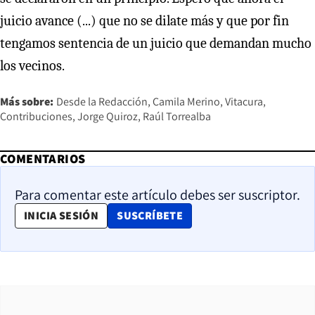
juicio avance (...) que no se dilate más y que por fin
tengamos sentencia de un juicio que demandan mucho
los vecinos.
Más sobre:
Desde la Redacción
Camila Merino
Vitacura
Contribuciones
Jorge Quiroz
Raúl Torrealba
COMENTARIOS
Para comentar este artículo debes ser suscriptor.
OPENS IN NEW WINDOW
INICIA SESIÓN
SUSCRÍBETE