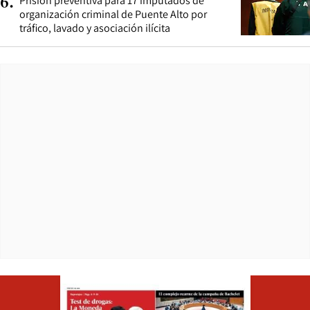
Prisión preventiva para 17 imputados de
6
.
organización criminal de Puente Alto por
tráfico, lavado y asociación ilícita
Opens in ne