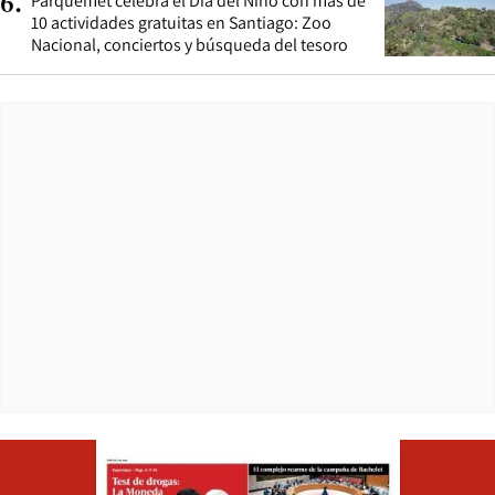
Parquemet celebra el Día del Niño con más de
6
.
10 actividades gratuitas en Santiago: Zoo
Nacional, conciertos y búsqueda del tesoro
Opens in ne