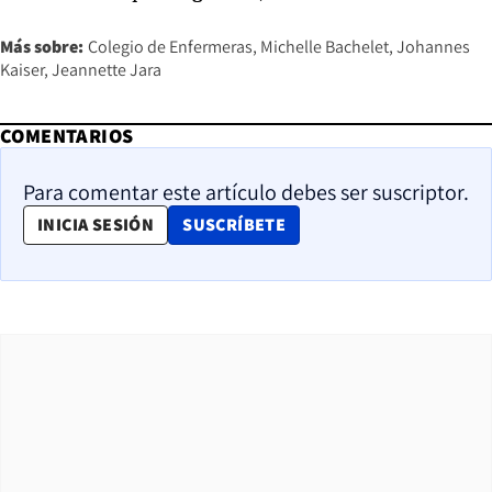
Más sobre:
Colegio de Enfermeras
Michelle Bachelet
Johannes
Kaiser
Jeannette Jara
COMENTARIOS
Para comentar este artículo debes ser suscriptor.
OPENS IN NEW WINDOW
INICIA SESIÓN
SUSCRÍBETE