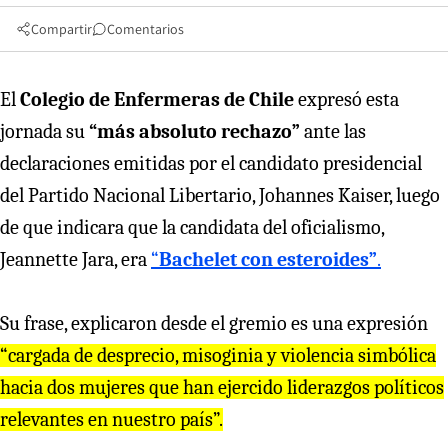
Compartir
Comentarios
El
Colegio de Enfermeras de Chile
expresó esta
jornada su
“más absoluto rechazo”
ante las
declaraciones emitidas por el candidato presidencial
del Partido Nacional Libertario, Johannes Kaiser, luego
de que indicara que la candidata del oficialismo,
Jeannette Jara, era
“
Bachelet con esteroides”
.
Su frase, explicaron desde el gremio es una expresión
“cargada de desprecio, misoginia y violencia simbólica
hacia dos mujeres que han ejercido liderazgos políticos
relevantes en nuestro país”.