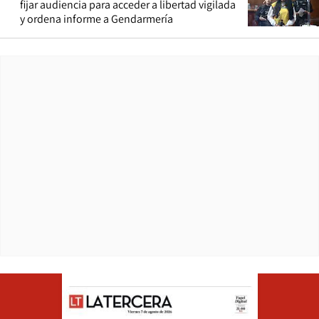
fijar audiencia para acceder a libertad vigilada
y ordena informe a Gendarmería
Opens in ne