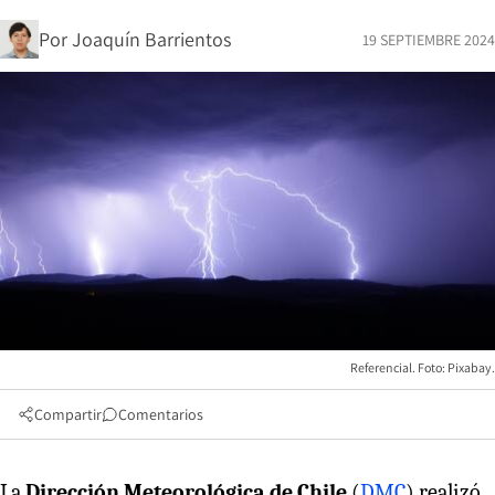
Por
Joaquín Barrientos
19 SEPTIEMBRE 2024
Referencial. Foto: Pixabay.
Compartir
Comentarios
La
Dirección Meteorológica de Chile
(
DMC
) realizó