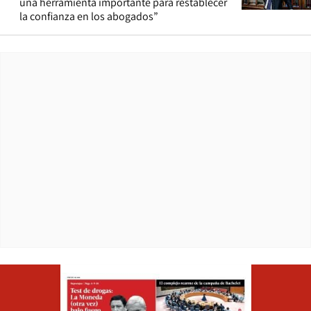
una herramienta importante para restablecer
la confianza en los abogados”
Opens in ne