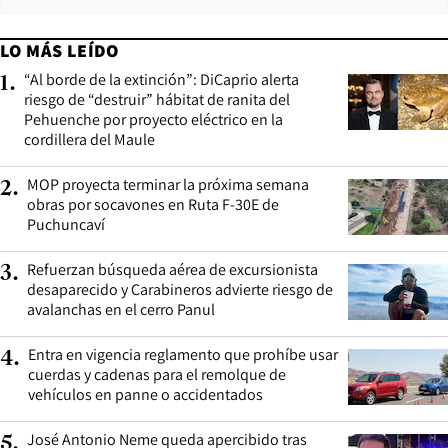
LO MÁS LEÍDO
“Al borde de la extinción”: DiCaprio alerta
1
.
riesgo de “destruir” hábitat de ranita del
Pehuenche por proyecto eléctrico en la
cordillera del Maule
MOP proyecta terminar la próxima semana
2
.
obras por socavones en Ruta F-30E de
Puchuncaví
Refuerzan búsqueda aérea de excursionista
3
.
desaparecido y Carabineros advierte riesgo de
avalanchas en el cerro Panul
Entra en vigencia reglamento que prohíbe usar
4
.
cuerdas y cadenas para el remolque de
vehículos en panne o accidentados
José Antonio Neme queda apercibido tras
5
.