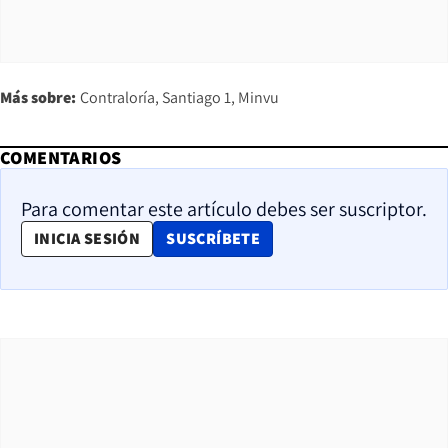
Más sobre:
Contraloría
Santiago 1
Minvu
COMENTARIOS
Para comentar este artículo debes ser suscriptor.
OPENS IN NEW WINDOW
INICIA SESIÓN
SUSCRÍBETE