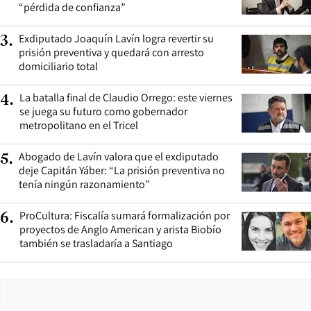
“pérdida de confianza”
Exdiputado Joaquín Lavín logra revertir su
3
.
prisión preventiva y quedará con arresto
domiciliario total
La batalla final de Claudio Orrego: este viernes
4
.
se juega su futuro como gobernador
metropolitano en el Tricel
Abogado de Lavín valora que el exdiputado
5
.
deje Capitán Yáber: “La prisión preventiva no
tenía ningún razonamiento”
ProCultura: Fiscalía sumará formalización por
6
.
proyectos de Anglo American y arista Biobío
también se trasladaría a Santiago