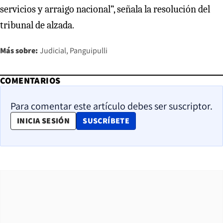
servicios y arraigo nacional”, señala la resolución del
tribunal de alzada.
Más sobre:
Judicial
Panguipulli
COMENTARIOS
Para comentar este artículo debes ser suscriptor.
OPENS IN NEW WINDOW
INICIA SESIÓN
SUSCRÍBETE