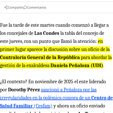
Compartir
Comentarios
Fue la tarde de este martes cuando comenzó a llegar a
los concejales de
Las Condes
la tabla del concejo de
este jueves, con un punto que llamó la atención:
en
primer lugar aparece la discusión sobre un oficio de la
Contraloría General de la República
para abordar la
gestión de la exalcaldesa
Daniela Peñaloza (UDI)
.
¿El contexto? En noviembre de 2025 el ente liderado
por
Dorothy Pérez
sancionó a Peñaloza por las
irregularidades en la polémica compra de un
Centro de
Salud Familiar
(Cesfam)
y ahora un oficio enviado