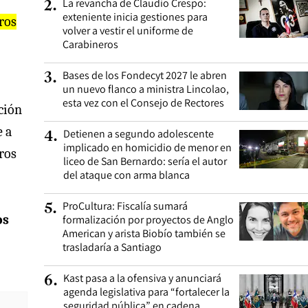
La revancha de Claudio Crespo:
2
.
exteniente inicia gestiones para
ros
volver a vestir el uniforme de
Carabineros
Bases de los Fondecyt 2027 le abren
3
.
un nuevo flanco a ministra Lincolao,
esta vez con el Consejo de Rectores
ción
e a
Detienen a segundo adolescente
4
.
implicado en homicidio de menor en
ros
liceo de San Bernardo: sería el autor
del ataque con arma blanca
ProCultura: Fiscalía sumará
5
.
os
formalización por proyectos de Anglo
American y arista Biobío también se
trasladaría a Santiago
Kast pasa a la ofensiva y anunciará
6
.
agenda legislativa para “fortalecer la
seguridad pública” en cadena