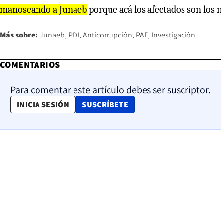
manoseando a Junaeb
porque acá los afectados son los n
Más sobre:
Junaeb
PDI
Anticorrupción
PAE
Investigación
COMENTARIOS
Para comentar este artículo debes ser suscriptor.
OPENS IN NEW WINDOW
INICIA SESIÓN
SUSCRÍBETE