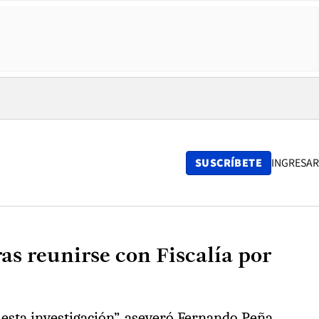
SUSCRÍBETE
INGRESAR
as reunirse con Fiscalía por
esta investigación”, aseveró Fernando Peña.