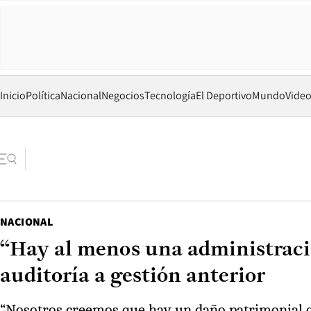
Inicio
Política
Nacional
Negocios
Tecnología
El Deportivo
Mundo
Vide
NACIONAL
“Hay al menos una administración
auditoría a gestión anterior
“Nosotros creemos que hay un daño patrimonial que