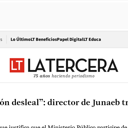
Opens in new window
os
Lo Último
LT Beneficios
Papel Digital
LT Educa
75 años
haciendo periodismo
 desleal”: director de Junaeb tr
 justifica que el Ministerio Público participe de 