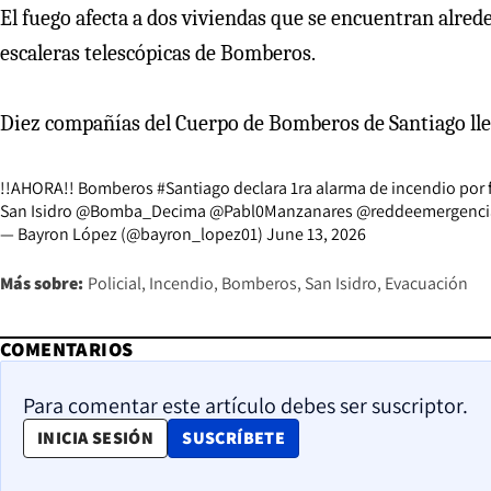
El fuego afecta a dos viviendas que se encuentran alreded
escaleras telescópicas de Bomberos.
Diez compañías del Cuerpo de Bomberos de Santiago lle
!!AHORA!! Bomberos
#Santiago
declara 1ra alarma de incendio por
San Isidro
@Bomba_Decima
@Pabl0Manzanares
@reddeemergenci
— Bayron López (@bayron_lopez01)
June 13, 2026
Más sobre:
Policial
Incendio
Bomberos
San Isidro
Evacuación
COMENTARIOS
Para comentar este artículo debes ser suscriptor.
OPENS IN NEW WINDOW
INICIA SESIÓN
SUSCRÍBETE