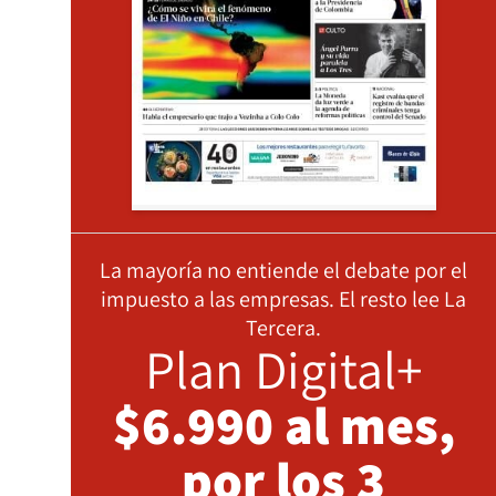
La mayoría no entiende el debate por el
impuesto a las empresas. El resto lee La
Tercera.
Plan Digital+
$6.990 al mes,
por los 3