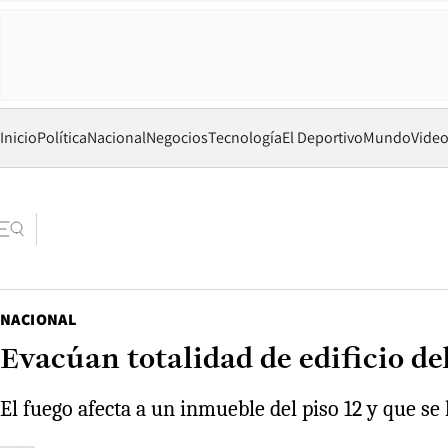
Inicio
Política
Nacional
Negocios
Tecnología
El Deportivo
Mundo
Vide
NACIONAL
Evacúan totalidad de edificio d
El fuego afecta a un inmueble del piso 12 y que se