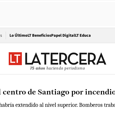
Opens in new window
os
Lo Último
LT Beneficios
Papel Digital
LT Educa
75 años
haciendo periodismo
el centro de Santiago por incend
 habría extendido al nivel superior. Bomberos traba