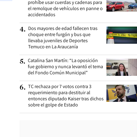
prohíbe usar cuerdas y cadenas para
el remolque de vehículos en panne o
accidentados
Dos mayores de edad fallecen tras
4
.
choque entre furgón y bus que
llevaba juveniles de Deportes
Temuco en La Araucanía
Catalina San Martín: “La oposición
5
.
fue gobierno y nunca levantó el tema
del Fondo Común Municipal”
TC rechaza por 7 votos contra 3
6
.
requerimiento para destituir al
entonces diputado Kaiser tras dichos
sobre el golpe de Estado