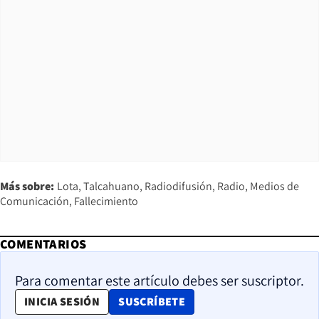
Más sobre:
Lota
Talcahuano
Radiodifusión
Radio
Medios de
Comunicación
Fallecimiento
COMENTARIOS
Para comentar este artículo debes ser suscriptor.
OPENS IN NEW WINDOW
INICIA SESIÓN
SUSCRÍBETE