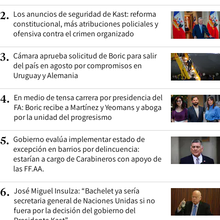
Los anuncios de seguridad de Kast: reforma
2
.
constitucional, más atribuciones policiales y
ofensiva contra el crimen organizado
Cámara aprueba solicitud de Boric para salir
3
.
del país en agosto por compromisos en
Uruguay y Alemania
En medio de tensa carrera por presidencia del
4
.
FA: Boric recibe a Martínez y Yeomans y aboga
por la unidad del progresismo
Gobierno evalúa implementar estado de
5
.
excepción en barrios por delincuencia:
estarían a cargo de Carabineros con apoyo de
las FF.AA.
José Miguel Insulza: “Bachelet ya sería
6
.
secretaria general de Naciones Unidas si no
fuera por la decisión del gobierno del