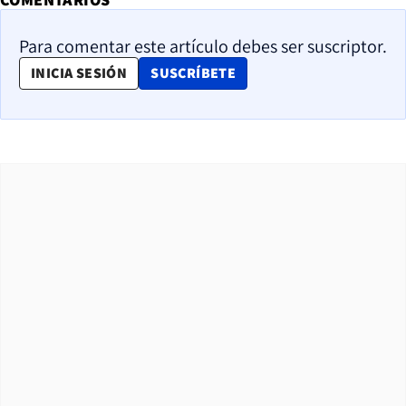
Para comentar este artículo debes ser suscriptor.
OPENS IN NEW WINDOW
INICIA SESIÓN
SUSCRÍBETE