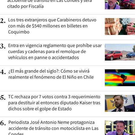
accidente de tránsito en Las Condes y será
citado por Fiscalía
Los tres extranjeros que Carabineros detuvo
2
.
con más de $540 millones en billetes en
Coquimbo
Entra en vigencia reglamento que prohíbe usar
3
.
cuerdas y cadenas para el remolque de
vehículos en panne o accidentados
¿El más grande del siglo?: Cómo se vivirá
4
.
realmente el fenómeno de El Niño en Chile
TC rechaza por 7 votos contra 3 requerimiento
5
.
para destituir al entonces diputado Kaiser tras
dichos sobre el golpe de Estado
Periodista José Antonio Neme protagoniza
6
.
accidente de tránsito con motociclista en Las
Condes