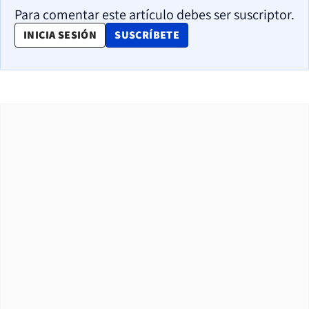
Para comentar este artículo debes ser suscriptor.
OPENS IN NEW WINDOW
INICIA SESIÓN
SUSCRÍBETE