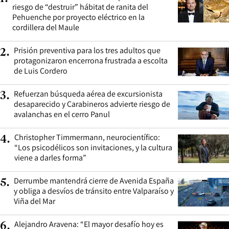
riesgo de “destruir” hábitat de ranita del
Pehuenche por proyecto eléctrico en la
cordillera del Maule
Prisión preventiva para los tres adultos que
2
.
protagonizaron encerrona frustrada a escolta
de Luis Cordero
Refuerzan búsqueda aérea de excursionista
3
.
desaparecido y Carabineros advierte riesgo de
avalanchas en el cerro Panul
Christopher Timmermann, neurocientífico:
4
.
“Los psicodélicos son invitaciones, y la cultura
viene a darles forma”
Derrumbe mantendrá cierre de Avenida España
5
.
y obliga a desvíos de tránsito entre Valparaíso y
Viña del Mar
Alejandro Aravena: “El mayor desafío hoy es
6
.