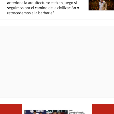
anterior a la arquitectura: está en juego si
seguimos por el camino de la civilización o
retrocedemos a la barbarie”
Opens in ne