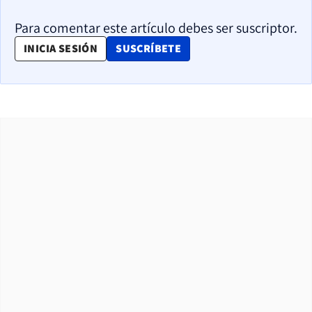
Para comentar este artículo debes ser suscriptor.
OPENS IN NEW WINDOW
INICIA SESIÓN
SUSCRÍBETE