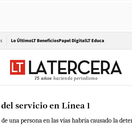
Opens in new window
os
Lo Último
LT Beneficios
Papel Digital
LT Educa
75 años
haciendo periodismo
el servicio en Línea 1
de una persona en las vías habría causado la deten