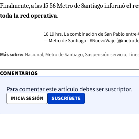
Finalmente, a las 15.56 Metro de Santiago informó
el r
toda la red operativa.
16:19 hrs. La combinación de San Pablo entre
— Metro de Santiago - #NuevoViaje (@metrod
Más sobre:
Nacional
Metro de Santiago
Suspensión servicio
Línea
COMENTARIOS
Para comentar este artículo debes ser suscriptor.
OPENS IN NEW WINDOW
INICIA SESIÓN
SUSCRÍBETE