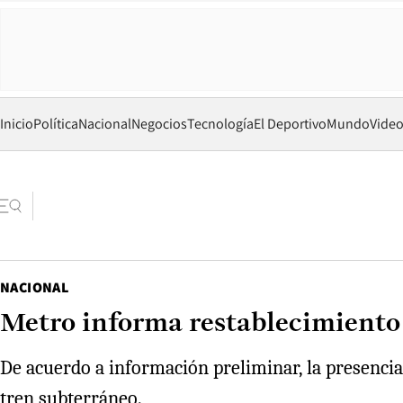
Inicio
Política
Nacional
Negocios
Tecnología
El Deportivo
Mundo
Vide
NACIONAL
Metro informa restablecimiento d
De acuerdo a información preliminar, la presencia 
tren subterráneo.