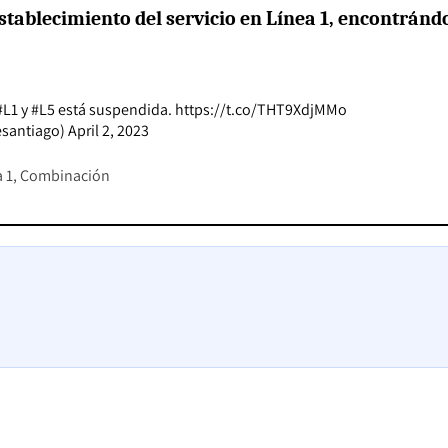
establecimiento del servicio en Línea 1, encontránd
#L1
y
#L5
está suspendida.
https://t.co/THT9XdjMMo
esantiago)
April 2, 2023
 1
Combinación