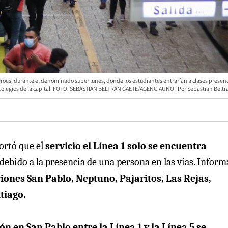
roes, durante el denominado super lunes, donde los estudiantes entrarían a clases presenc
s colegios de la capital. FOTO: SEBASTIAN BELTRAN GAETE/AGENCIAUNO
Sebastian Beltr
ortó que el
servicio el Línea 1 solo se encuentra
debido a la presencia de una persona en las vías. Infor
ciones San Pablo, Neptuno, Pajaritos, Las Rejas,
tiago.
 en San Pablo entre la Línea 1 y la Línea 5 se