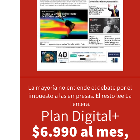
La mayoría no entiende el debate por el
impuesto a las empresas. El resto lee La
Tercera.
Plan Digital+
$6.990 al mes,