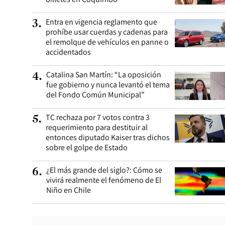
Entra en vigencia reglamento que
3
.
prohíbe usar cuerdas y cadenas para
el remolque de vehículos en panne o
accidentados
Catalina San Martín: “La oposición
4
.
fue gobierno y nunca levantó el tema
del Fondo Común Municipal”
TC rechaza por 7 votos contra 3
5
.
requerimiento para destituir al
entonces diputado Kaiser tras dichos
sobre el golpe de Estado
¿El más grande del siglo?: Cómo se
6
.
vivirá realmente el fenómeno de El
Niño en Chile