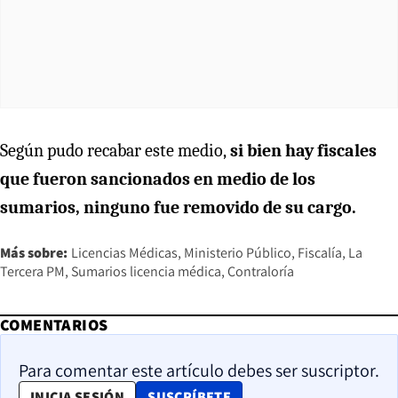
Según pudo recabar este medio,
si bien hay fiscales
que fueron sancionados en medio de los
sumarios, ninguno fue removido de su cargo.
Más sobre:
Licencias Médicas
Ministerio Público
Fiscalía
La
Tercera PM
Sumarios licencia médica
Contraloría
COMENTARIOS
Para comentar este artículo debes ser suscriptor.
OPENS IN NEW WINDOW
INICIA SESIÓN
SUSCRÍBETE