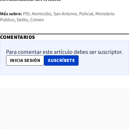
Más sobre:
PDI
Homicidio
San Antonio
Policial
Ministerio
Público
Delito
Crimen
COMENTARIOS
Para comentar este artículo debes ser suscriptor.
OPENS IN NEW WINDOW
INICIA SESIÓN
SUSCRÍBETE