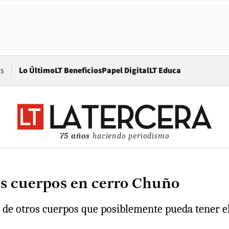
Opens in new window
os
Lo Último
LT Beneficios
Papel Digital
LT Educa
75 años
haciendo periodismo
os cuerpos en cerro Chuño
 de otros cuerpos que posiblemente pueda tener el 