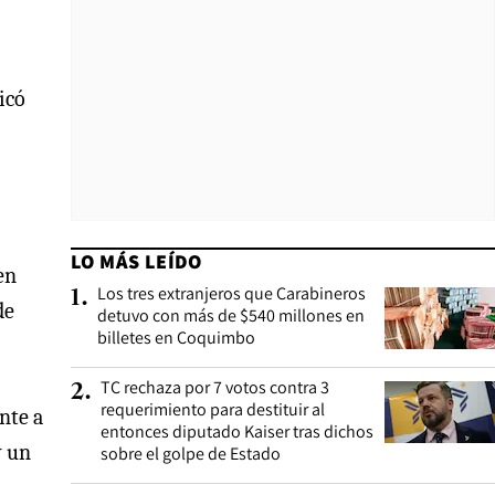
icó
LO MÁS LEÍDO
en
Los tres extranjeros que Carabineros
1
.
de
detuvo con más de $540 millones en
billetes en Coquimbo
TC rechaza por 7 votos contra 3
2
.
requerimiento para destituir al
nte a
entonces diputado Kaiser tras dichos
y un
sobre el golpe de Estado