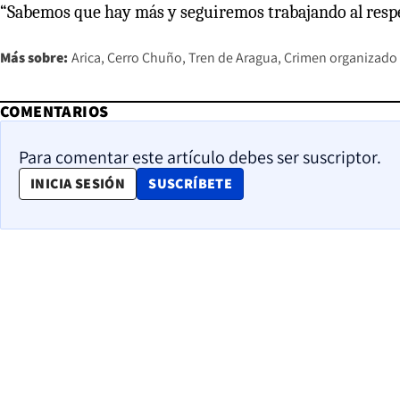
“Sabemos que hay más y seguiremos trabajando al respect
Más sobre:
Arica
Cerro Chuño
Tren de Aragua
Crimen organizado
COMENTARIOS
Para comentar este artículo debes ser suscriptor.
OPENS IN NEW WINDOW
INICIA SESIÓN
SUSCRÍBETE