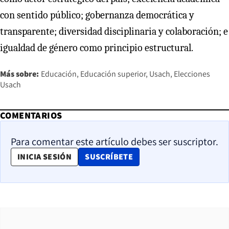
con sentido público; gobernanza democrática y
transparente; diversidad disciplinaria y colaboración; e
igualdad de género como principio estructural.
Más sobre:
Educación
Educación superior
Usach
Elecciones
Usach
COMENTARIOS
Para comentar este artículo debes ser suscriptor.
OPENS IN NEW WINDOW
INICIA SESIÓN
SUSCRÍBETE