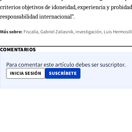
criterios objetivos de idoneidad, experiencia y probid
responsabilidad internacional”.
Más sobre:
Fiscalía
Gabriel Zaliasnik
investigación
Luis Hermosil
COMENTARIOS
Para comentar este artículo debes ser suscriptor.
OPENS IN NEW WINDOW
INICIA SESIÓN
SUSCRÍBETE