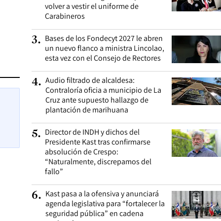
volver a vestir el uniforme de
Carabineros
Bases de los Fondecyt 2027 le abren
3
.
un nuevo flanco a ministra Lincolao,
esta vez con el Consejo de Rectores
Audio filtrado de alcaldesa:
4
.
Contraloría oficia a municipio de La
Cruz ante supuesto hallazgo de
plantación de marihuana
Director de INDH y dichos del
5
.
Presidente Kast tras confirmarse
absolución de Crespo:
“Naturalmente, discrepamos del
fallo”
Kast pasa a la ofensiva y anunciará
6
.
agenda legislativa para “fortalecer la
seguridad pública” en cadena