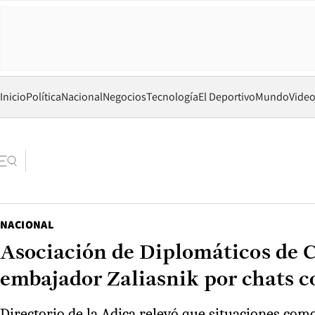
Inicio
Política
Nacional
Negocios
Tecnología
El Deportivo
Mundo
Vide
NACIONAL
Asociación de Diplomáticos de C
embajador Zaliasnik por chats 
Directorio de la Adica relevó que situaciones co