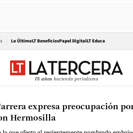
Opens in new window
os
Lo Último
LT Beneficios
Papel Digital
LT Educa
75 años
haciendo periodismo
arrera expresa preocupación por
con Hermosilla
mo la que afecta al recientemente nombrado embaja