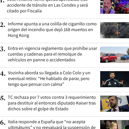
1
.
accidente de tránsito en Las Condes y será
citado por Fiscalía
Informe apunta a una colilla de cigarrillo como
2
.
origen del incendio que dejó 168 muertos en
Hong Kong
Entra en vigencia reglamento que prohíbe usar
3
.
cuerdas y cadenas para el remolque de
vehículos en panne o accidentados
Vozinha aborda su llegada a Colo Colo y un
4
.
eventual retiro: “He hablado de parar, pero
tengo que pensar con calma”
TC rechaza por 7 votos contra 3 requerimiento
5
.
para destituir al entonces diputado Kaiser tras
dichos sobre el golpe de Estado
Italia responde a España que “no acepta
6
.
ultimátums” y no reevaluará la suspensión de