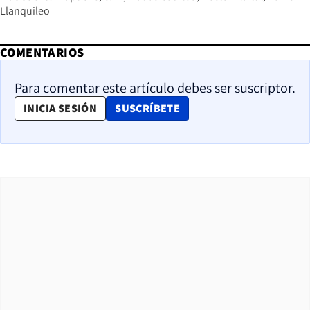
Llanquileo
COMENTARIOS
Para comentar este artículo debes ser suscriptor.
OPENS IN NEW WINDOW
INICIA SESIÓN
SUSCRÍBETE