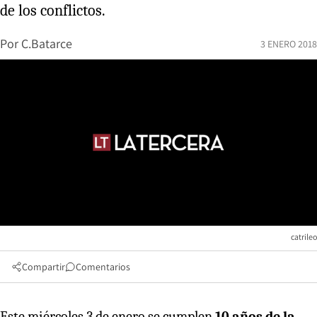
de los conflictos.
Por
C.Batarce
3 ENERO 2018
catrileo
Compartir
Comentarios
Este miércoles 3 de enero se cumplen
10 años de la