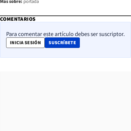
Más sobre:
portada
COMENTARIOS
Para comentar este artículo debes ser suscriptor.
OPENS IN NEW WINDOW
INICIA SESIÓN
SUSCRÍBETE