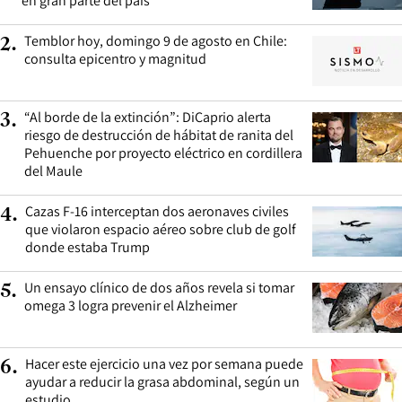
en gran parte del país
Temblor hoy, domingo 9 de agosto en Chile:
2
.
consulta epicentro y magnitud
“Al borde de la extinción”: DiCaprio alerta
3
.
riesgo de destrucción de hábitat de ranita del
Pehuenche por proyecto eléctrico en cordillera
del Maule
Cazas F-16 interceptan dos aeronaves civiles
4
.
que violaron espacio aéreo sobre club de golf
donde estaba Trump
Un ensayo clínico de dos años revela si tomar
5
.
omega 3 logra prevenir el Alzheimer
Hacer este ejercicio una vez por semana puede
6
.
ayudar a reducir la grasa abdominal, según un
estudio