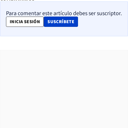
Para comentar este artículo debes ser suscriptor.
OPENS IN NEW WINDOW
INICIA SESIÓN
SUSCRÍBETE