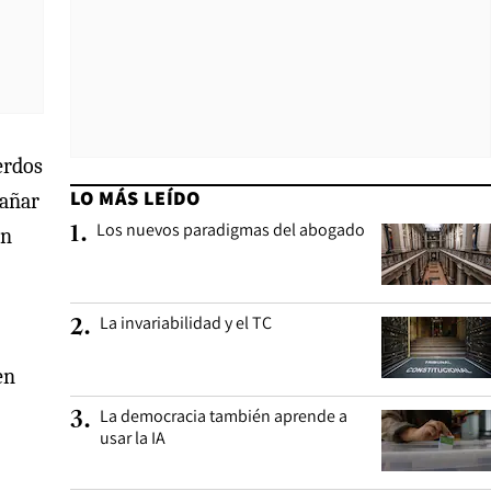
erdos
LO MÁS LEÍDO
pañar
Los nuevos paradigmas del abogado
1
.
ón
La invariabilidad y el TC
2
.
en
La democracia también aprende a
3
.
usar la IA