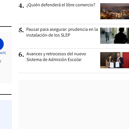
¿Quién defenderá el libre comercio?
4
.
Pausar para asegurar: prudencia en la
5
.
instalación de los SLEP
RATE
Avances y retrocesos del nuevo
6
.
Sistema de Admisión Escolar
y