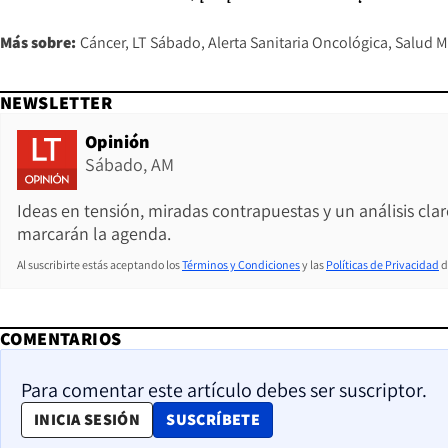
Más sobre:
Cáncer
LT Sábado
Alerta Sanitaria Oncológica
Salud M
NEWSLETTER
Opinión
Sábado, AM
Ideas en tensión, miradas contrapuestas y un análisis cla
marcarán la agenda.
Al suscribirte estás aceptando los
Términos y Condiciones
y las
Políticas de Privacidad
d
COMENTARIOS
Para comentar este artículo debes ser suscriptor.
OPENS IN NEW WINDOW
INICIA SESIÓN
SUSCRÍBETE