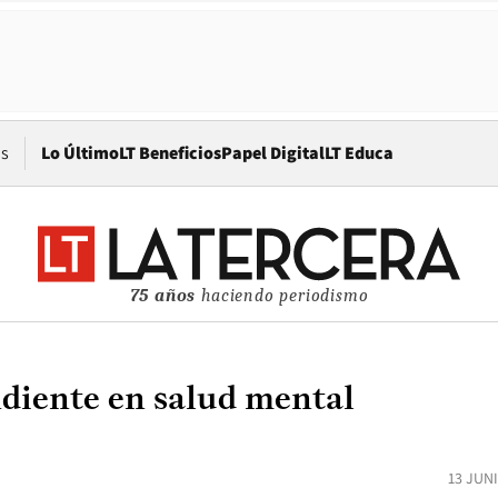
Opens in new window
os
Lo Último
LT Beneficios
Papel Digital
LT Educa
75 años
haciendo periodismo
ndiente en salud mental
13 JUN