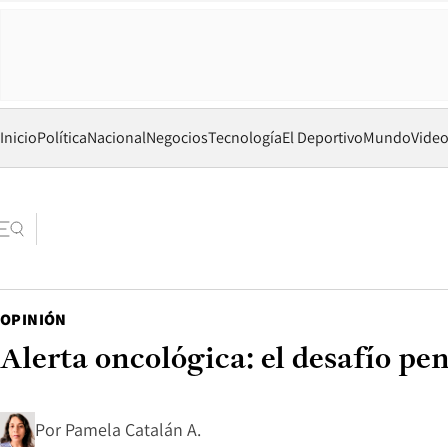
Inicio
Política
Nacional
Negocios
Tecnología
El Deportivo
Mundo
Vide
OPINIÓN
Alerta oncológica: el desafío pe
Por
Pamela Catalán A.