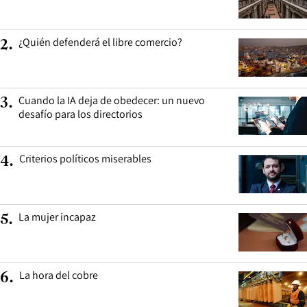
¿Quién defenderá el libre comercio?
2
.
Cuando la IA deja de obedecer: un nuevo
3
.
desafío para los directorios
Criterios políticos miserables
4
.
La mujer incapaz
5
.
La hora del cobre
6
.