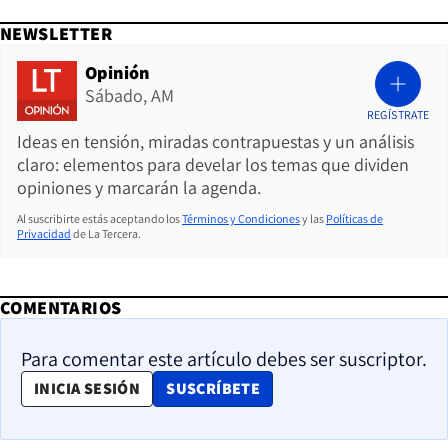
NEWSLETTER
Opinión
Sábado, AM
REGÍSTRATE
Ideas en tensión, miradas contrapuestas y un análisis
claro: elementos para develar los temas que dividen
opiniones y marcarán la agenda.
Al suscribirte estás aceptando los
Términos y Condiciones
y las
Políticas de
Privacidad
de La Tercera.
COMENTARIOS
Para comentar este artículo debes ser suscriptor.
OPENS IN NEW WINDOW
INICIA SESIÓN
SUSCRÍBETE