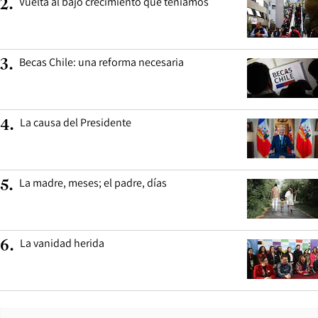
Vuelta al bajo crecimiento que teníamos
2
.
Becas Chile: una reforma necesaria
3
.
La causa del Presidente
4
.
La madre, meses; el padre, días
5
.
La vanidad herida
6
.