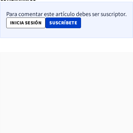
Para comentar este artículo debes ser suscriptor.
OPENS IN NEW WINDOW
INICIA SESIÓN
SUSCRÍBETE