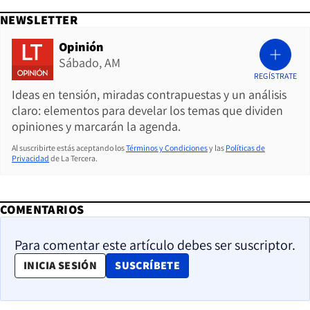
NEWSLETTER
Opinión
Sábado, AM
REGÍSTRATE
Ideas en tensión, miradas contrapuestas y un análisis
claro: elementos para develar los temas que dividen
opiniones y marcarán la agenda.
Al suscribirte estás aceptando los
Términos y Condiciones
y las
Políticas de
Privacidad
de La Tercera.
COMENTARIOS
Para comentar este artículo debes ser suscriptor.
OPENS IN NEW WINDOW
INICIA SESIÓN
SUSCRÍBETE