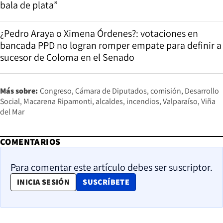
bala de plata”
¿Pedro Araya o Ximena Órdenes?: votaciones en
bancada PPD no logran romper empate para definir a
sucesor de Coloma en el Senado
Más sobre:
Congreso
Cámara de Diputados
comisión
Desarrollo
Social
Macarena Ripamonti
alcaldes
incendios
Valparaíso
Viña
del Mar
COMENTARIOS
Para comentar este artículo debes ser suscriptor.
OPENS IN NEW WINDOW
INICIA SESIÓN
SUSCRÍBETE