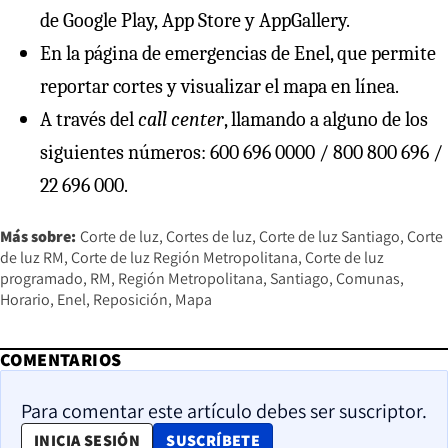
de
Google Play
,
App Store
y
AppGallery
.
En la página de
emergencias de Enel
, que permite
reportar cortes y visualizar el mapa en línea.
A través del
call center
, llamando a alguno de los
siguientes números: 600 696 0000 / 800 800 696 /
22 696 000.
Más sobre:
Corte de luz
Cortes de luz
Corte de luz Santiago
Corte
de luz RM
Corte de luz Región Metropolitana
Corte de luz
programado
RM
Región Metropolitana
Santiago
Comunas
Horario
Enel
Reposición
Mapa
COMENTARIOS
Para comentar este artículo debes ser suscriptor.
OPENS IN NEW WINDOW
INICIA SESIÓN
SUSCRÍBETE