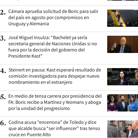
Cámara aprueba solicitud de Boric para salir
2
.
del país en agosto por compromisos en
Uruguay y Alemania
José Miguel Insulza: “Bachelet ya sería
3
.
secretaria general de Naciones Unidas si no
fuera por la decisión del gobierno del
Presidente Kast”
Steinert en pausa: Kast esperará resultado de
4
.
comisión investigadora para despejar nuevo
nombramiento en el extranjero
En medio de tensa carrera por presidencia del
5
.
FA: Boric recibe a Martínez y Yeomans y aboga
por la unidad del progresismo
Codina acusa “encerrona” de Toledo y dice
6
.
que alcalde busca “ser influencer” tras tenso
cruce en Puente Alto