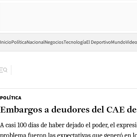
Inicio
Política
Nacional
Negocios
Tecnología
El Deportivo
Mundo
Vide
POLÍTICA
Embargos a deudores del CAE des
A casi 100 días de haber dejado el poder, el expre
problema fueron las expectativas que generó en lo