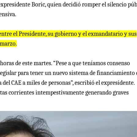
expresidente Boric, quien decidió romper el silencio púb
ensiva.
entre el Presidente, su gobierno y el exmandatario y sus
 marzo.
00 horas de este martes. “Pese a que teníamos consenso
legislar para tener un nuevo sistema de financiamiento 
 del CAE a miles de personas”, escribió el expresidente.
entas corrientes intempestivamente generando graves