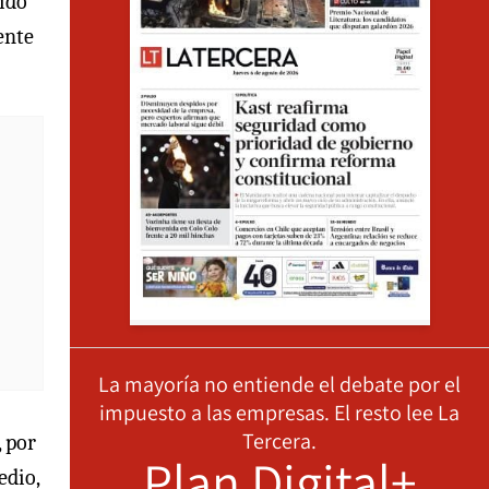
sido
ente
La mayoría no entiende el debate por el
impuesto a las empresas. El resto lee La
Tercera.
, por
Plan Digital+
edio,