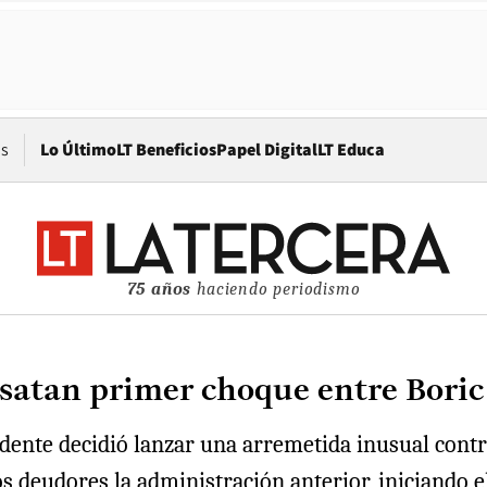
Opens in new window
os
Lo Último
LT Beneficios
Papel Digital
LT Educa
75 años
haciendo periodismo
atan primer choque entre Boric 
sidente decidió lanzar una arremetida inusual contr
s deudores la administración anterior, iniciando e