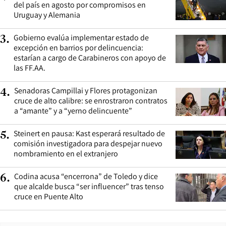
del país en agosto por compromisos en
Uruguay y Alemania
Gobierno evalúa implementar estado de
3
.
excepción en barrios por delincuencia:
estarían a cargo de Carabineros con apoyo de
las FF.AA.
Senadoras Campillai y Flores protagonizan
4
.
cruce de alto calibre: se enrostraron contratos
a “amante” y a “yerno delincuente”
Steinert en pausa: Kast esperará resultado de
5
.
comisión investigadora para despejar nuevo
nombramiento en el extranjero
Codina acusa “encerrona” de Toledo y dice
6
.
que alcalde busca “ser influencer” tras tenso
cruce en Puente Alto