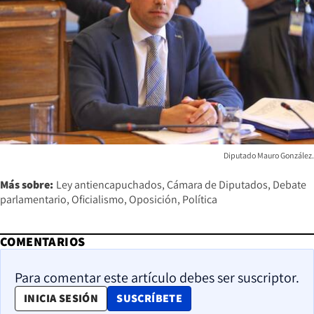
Diputado Mauro González.
Más sobre:
Ley antiencapuchados
Cámara de Diputados
Debate
parlamentario
Oficialismo
Oposición
Política
COMENTARIOS
Para comentar este artículo debes ser suscriptor.
OPENS IN NEW WINDOW
INICIA SESIÓN
SUSCRÍBETE