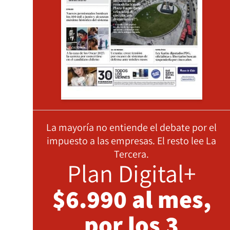
La mayoría no entiende el debate por el
impuesto a las empresas. El resto lee La
Tercera.
Plan Digital+
$6.990 al mes,
por los 3