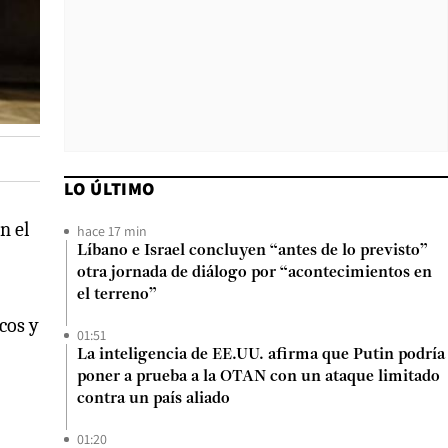
LO ÚLTIMO
en el
hace 17 min
Líbano e Israel concluyen “antes de lo previsto”
otra jornada de diálogo por “acontecimientos en
el terreno”
cos y
01:51
La inteligencia de EE.UU. afirma que Putin podría
poner a prueba a la OTAN con un ataque limitado
contra un país aliado
01:20