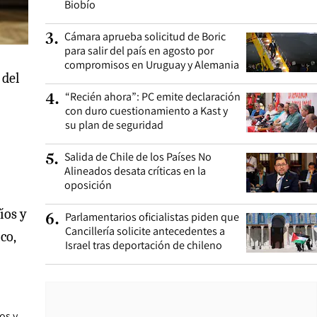
Biobío
Cámara aprueba solicitud de Boric
3
.
para salir del país en agosto por
compromisos en Uruguay y Alemania
 del
“Recién ahora”: PC emite declaración
4
.
con duro cuestionamiento a Kast y
su plan de seguridad
Salida de Chile de los Países No
5
.
Alineados desata críticas en la
oposición
íos y
Parlamentarios oficialistas piden que
6
.
Cancillería solicite antecedentes a
co,
Israel tras deportación de chileno
os y