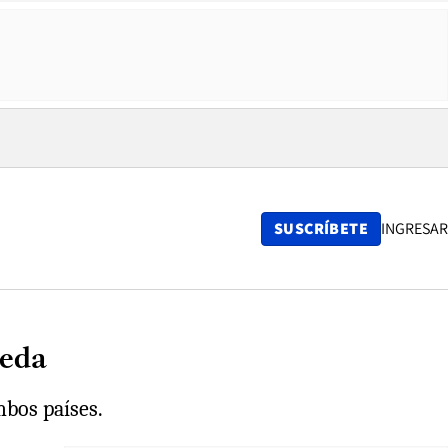
SUSCRÍBETE
INGRESAR
neda
mbos países.