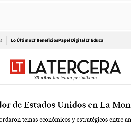
Opens in new window
os
Lo Último
LT Beneficios
Papel Digital
LT Educa
75 años
haciendo periodismo
ador de Estados Unidos en La Mo
abordaron temas económicos y estratégicos entre a