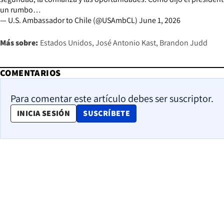
un rumbo…
— U.S. Ambassador to Chile (@USAmbCL)
June 1, 2026
Más sobre:
Estados Unidos
José Antonio Kast
Brandon Judd
COMENTARIOS
Para comentar este artículo debes ser suscriptor.
OPENS IN NEW WINDOW
INICIA SESIÓN
SUSCRÍBETE