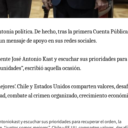
tonía política. De hecho, tras la primera Cuenta Pública
n mensaje de apoyo en sus redes sociales.
dente José Antonio Kast y escuchar sus prioridades para
tunidades”, escribió aquella ocasión.
ejores’. Chile y Estados Unidos comparten valores, desaf
ad, combate al crimen organizado, crecimiento económi
ntoniokast
y escuchar sus prioridades para recuperar el orden, la
e, “juntos somos mejores”. Chile y EE.UU. comparten valores, desafí